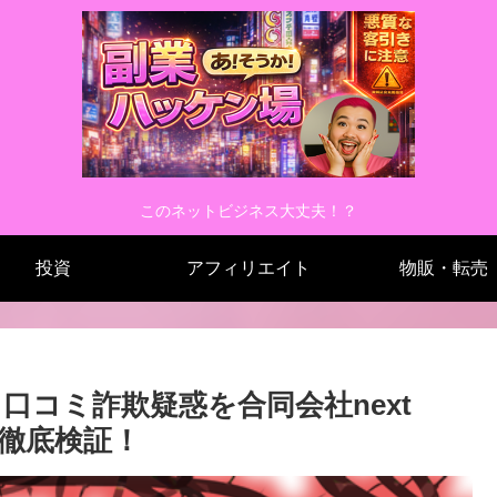
このネットビジネス大丈夫！？
投資
アフィリエイト
物販・転売
口コミ詐欺疑惑を合同会社next
ら徹底検証！