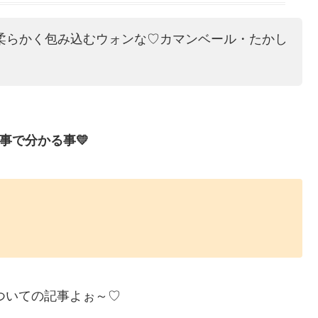
♡柔らかく包み込むウォンな♡カマンベール・たかし
記事で分かる事💛
ついての記事よぉ～♡