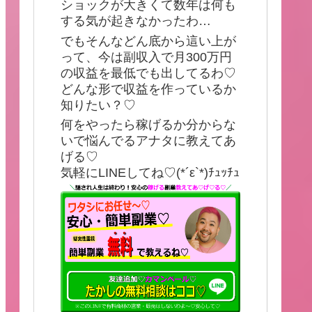
ショックが大きくて数年は何も
する気が起きなかったわ…
でもそんなどん底から這い上が
って、今は副収入で月300万円
の収益を最低でも出してるわ♡
どんな形で収益を作っているか
知りたい？♡
何をやったら稼げるか分からな
いで悩んでるアナタに教えてあ
げる♡
気軽にLINEしてね♡(*´ε`*)ﾁｭｯﾁｭ