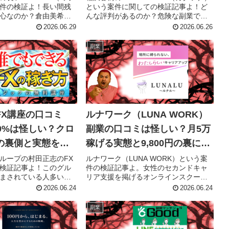
件の検証よ！長い間残
という案件に関しての検証記事よ！ど
心なのか？倉由美希氏
んな評判があるのか？危険な副業では
検証したわ！
ないか？徹底検証したわ！
2026.06.29
2026.06.26
副業
FX講座の口コミ
ルナワーク（LUNA WORK）
0%は怪しい？クロ
副業の口コミは怪しい？月5万
の裏側と実態を暴
稼げる実態と9,800円の裏にあ
る「月額費用」の真相！
ループの村田正志のFX
ルナワーク（LUNA WORK）という案
検証記事よ！このグル
件の検証記事よ。女性のセカンドキャ
まされている人多いん
リア支援を掲げるオンラインスクール
なの。どんな所なのか？費用は？是非
2026.06.24
2026.06.24
チェックしてね！
副業