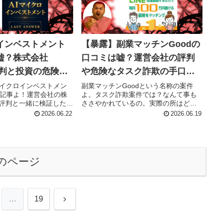
ロインベストメント
【暴露】副業マッチンGoodの
嘘？株式会社
口コミは嘘？運営会社の評判
yの評判と投資の危険性
や危険なタスク詐欺の手口を
！
徹底検証よ！
マイクロインベストメン
副業マッチンGoodという名称の案件
記事よ！運営会社の株
よ。タスク詐欺案件では？なんて事も
tyの評判と一緒に検証した
ささやかれているの。実際の所はどう
なのか？しっかり検証したわよ！
2026.06.22
2026.06.19
のページ
次
…
19