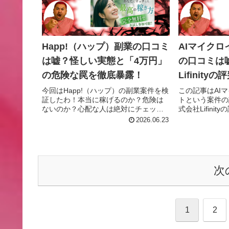
Happ!（ハップ）副業の口コミ
AIマイク
は嘘？怪しい実態と「4万円」
の口コミは
の危険な罠を徹底暴露！
Lifinit
を徹底暴露
今回はHapp!（ハップ）の副業案件を検
この記事はAI
証したわ！本当に稼げるのか？危険は
トという案件の
ないのか？心配な人は絶対にチェック
式会社Lifini
よ！
わ！
2026.06.23
次
1
2