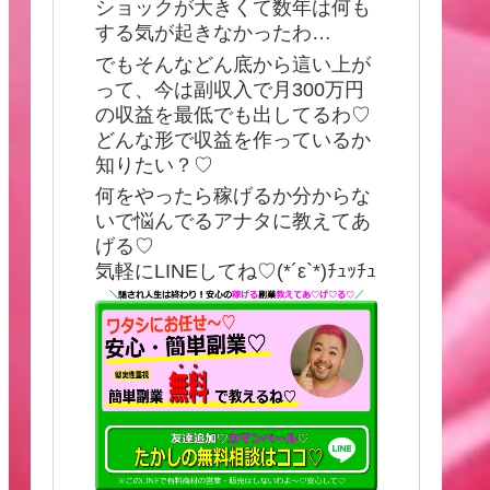
ショックが大きくて数年は何も
する気が起きなかったわ…
でもそんなどん底から這い上が
って、今は副収入で月300万円
の収益を最低でも出してるわ♡
どんな形で収益を作っているか
知りたい？♡
何をやったら稼げるか分からな
いで悩んでるアナタに教えてあ
げる♡
気軽にLINEしてね♡(*´ε`*)ﾁｭｯﾁｭ