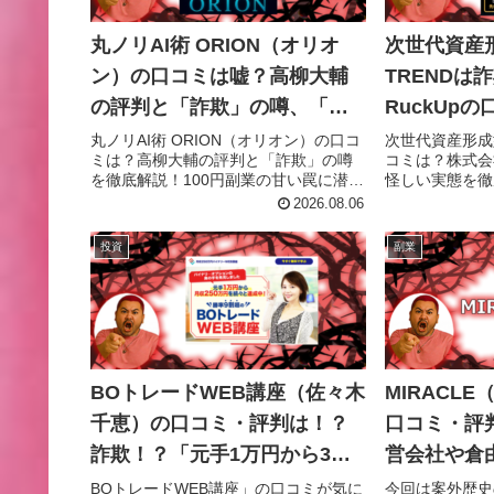
丸ノリAI術 ORION（オリオ
次世代資産
ン）の口コミは嘘？高柳大輔
TRENDは
の評判と「詐欺」の噂、「再
RuckUp
現性100%」の真実を解説！
態、汚い手
丸ノリAI術 ORION（オリオン）の口コ
次世代資産形成
ミは？高柳大輔の評判と「詐欺」の噂
コミは？株式会社
を徹底解説！100円副業の甘い罠に潜む
怪しい実態を徹
高額費用の実態や、怪しい運営会社、
げる」の裏に潜
2026.08.06
過去の炎上案件をオカマ編集者が愛の
過去の焼きまわ
鞭で解説するわ。アナタの大切なお金
わ。大切なお金
投資
副業
を守るために、登録前に必ず読みなさ
前にこの記事を
いよ！
BOトレードWEB講座（佐々木
MIRACL
千恵）の口コミ・評判は！？
口コミ・評
詐欺！？「元手1万円から3ヶ
営会社や倉
月で月収250万円」の詳細を解
か？
BOトレードWEB講座」の口コミが気に
今回は案外歴史の