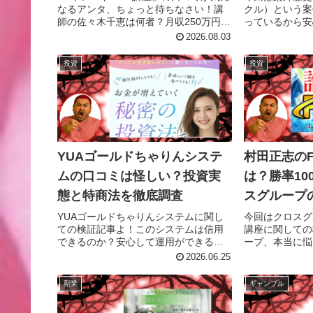
なるアンタ、ちょっと待ちなさい！講
クル）という案
説！
師の佐々木千恵は何者？月収250万円の
っているから安
裏に隠された動画偽装や高額請求の実
とは？しっかり
2026.08.03
態を徹底解説するわよ。詐欺被害に遭
う前に、アタシが暴いた「怪しい真
投資
投資
実」を今すぐ確認しなさい！
YUAゴールドちゃりんシステ
村田正志の
ムの口コミは怪しい？投資実
は？勝率10
態と特商法を徹底調査
スグループ
露！
YUAゴールドちゃりんシステムに関し
今回はクロスグ
ての検証記事よ！このシステムは信用
講座に関しての
できるのか？安心して運用ができるの
ープ、本当に悩
か？徹底的に検証したわ！
じゃない？
2026.06.25
副業
ギャンブル