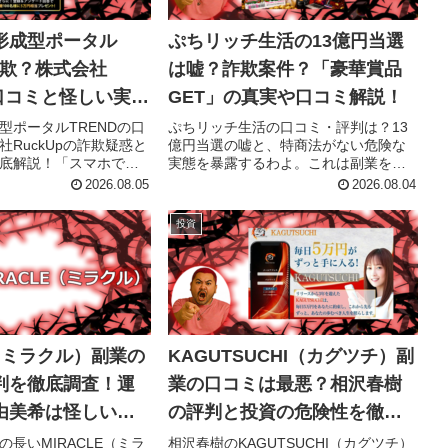
形成型ポータル
ぷちリッチ生活の13億円当選
詐欺？株式会社
は嘘？詐欺案件？「豪華賞品
の口コミと怪しい実
GET」の真実や口コミ解説！
口について解説！
型ポータルTRENDの口
ぷちリッチ生活の口コミ・評判は？13
RuckUpの詐欺疑惑と
億円当選の嘘と、特商法がない危険な
底解説！「スマホで稼
実態を暴露するわよ。これは副業を装
む高額プランの罠や、
った悪質な詐欺の可能性大！LINE登録
2026.08.05
2026.08.04
し手口をぶちまける
後の電子マネー要求には要注意よ。騙
を守りたいなら、登録
されて大切なお金を失う前に、アタシ
投資
読みなさい！
の警告をしっかり読みなさい❤️
E（ミラクル）副業の
KAGUTSUCHI（カグツチ）副
判を徹底調査！運
業の口コミは最悪？相沢春樹
由美希は怪しいの
の評判と投資の危険性を徹底
暴露！
長いMIRACLE（ミラ
相沢春樹のKAGUTSUCHI（カグツチ）