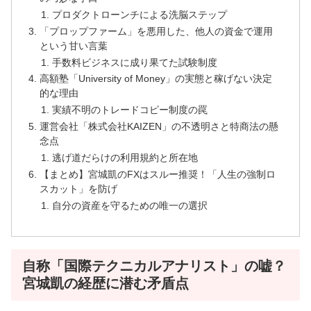
プロダクトローンチによる洗脳ステップ
「プロップファーム」を悪用した、他人の資金で運用
という甘い言葉
手数料ビジネスに成り果てた試験制度
高額塾「University of Money」の実態と稼げない決定
的な理由
実績不明のトレードコピー制度の罠
運営会社「株式会社KAIZEN」の不透明さと特商法の懸
念点
逃げ道だらけの利用規約と所在地
【まとめ】宮城凱のFXはスルー推奨！「人生の強制ロ
スカット」を防げ
自分の資産を守るための唯一の選択
自称「国際テクニカルアナリスト」の嘘？
宮城凱の経歴に潜む矛盾点