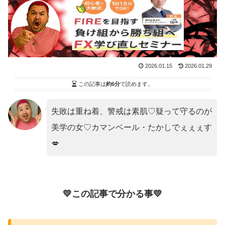
2026.01.15
2026.01.29
この記事は
約6分
で読めます。
失敗は重ね着、警戒は素肌♡疑って守るのが
美学の女♡カマンベール・たかしでぇぇぇす
💋
💛この記事で分かる事💛