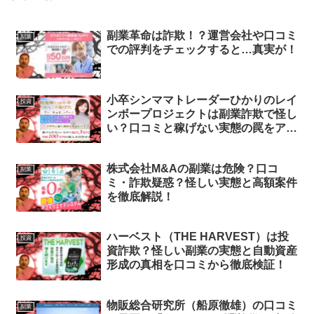
副業革命は詐欺！？運営会社や口コミ
副業
での評判をチェックすると…真実が！
小卒シンママトレーダーひかりのレイ
投資
ンボープロジェクトは副業詐欺で怪し
い？口コミと稼げない実態の罠をアタ
シが徹底暴露よ！
株式会社M&Aの副業は危険？口コ
副業
ミ・詐欺疑惑？怪しい実態と高額案件
を徹底解説！
ハーベスト（THE HARVEST）は投
投資
資詐欺？怪しい副業の実態と自動資産
形成の真相を口コミから徹底検証！
物販総合研究所（船原徹雄）の口コミ
副業