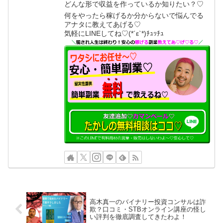
どんな形で収益を作っているか知りたい？♡
何をやったら稼げるか分からないで悩んでる
アナタに教えてあげる♡
気軽にLINEしてね♡(*´ε`*)ﾁｭｯﾁｭ
高木真一のバイナリー投資コンサルは詐
欺？口コミ・STBオンライン講座の怪し
い評判を徹底調査してきたわよ！