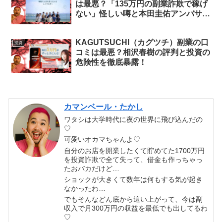
は最悪？「135万円の副業詐欺で稼げ
ない」怪しい噂と本田圭佑アンバサダ
ーの真相を調査よ！
KAGUTSUCHI（カグツチ）副業の口
投資
コミは最悪？相沢春樹の評判と投資の
危険性を徹底暴露！
カマンベール・たかし
ワタシは大学時代に夜の世界に飛び込んだの
♡
可愛いオカマちゃんよ♡
自分のお店を開業したくて貯めてた1700万円
を投資詐欺で全て失って、借金も作っちゃっ
たおバカだけど…
ショックが大きくて数年は何もする気が起き
なかったわ…
でもそんなどん底から這い上がって、今は副
収入で月300万円の収益を最低でも出してるわ
♡