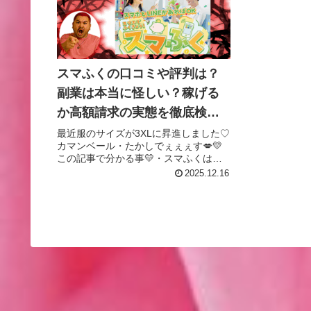
スマふくの口コミや評判は？
副業は本当に怪しい？稼げる
か高額請求の実態を徹底検
証！
最近服のサイズが3XLに昇進しました♡
カマンベール・たかしでぇぇぇす💋💛
この記事で分かる事💛・スマふくは本
当に稼げるのか・口コミや評判はどう
2025.12.16
なっているのか・運営会社は信用でき
るのか今回はスマふくという名称の副
業案件についての記事よぉ～♡気に...