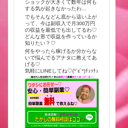
ショックが大きくて数年は何も
する気が起きなかったわ…
でもそんなどん底から這い上が
って、今は副収入で月300万円
の収益を最低でも出してるわ♡
どんな形で収益を作っているか
知りたい？♡
何をやったら稼げるか分からな
いで悩んでるアナタに教えてあ
げる♡
気軽にLINEしてね♡(*´ε`*)ﾁｭｯﾁｭ