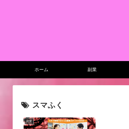
ホーム
副業
スマふく
副業